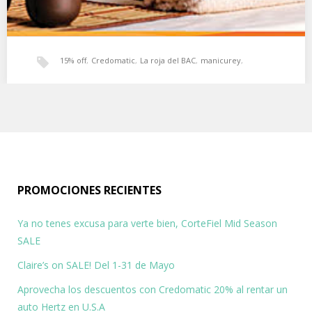
15% off
,
Credomatic
,
La roja del BAC
,
manicurey
,
Al pagar con credomatic o la roja del BAC obtendrás
peluqueria
un beneficio de descuento en los servicios de
peluquería y manicurey
Obtené un beneficio del 15% en peluquería o manicurey al pagar
con tu tarjeta credomatic o…
PROMOCIONES RECIENTES
Ya no tenes excusa para verte bien, CorteFiel Mid Season
SALE
Claire’s on SALE! Del 1-31 de Mayo
Aprovecha los descuentos con Credomatic 20% al rentar un
auto Hertz en U.S.A