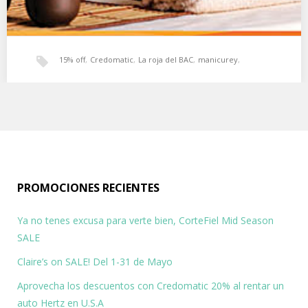
15% off
,
Credomatic
,
La roja del BAC
,
manicurey
,
Al pagar con credomatic o la roja del BAC obtendrás
peluqueria
un beneficio de descuento en los servicios de
peluquería y manicurey
Obtené un beneficio del 15% en peluquería o manicurey al pagar
con tu tarjeta credomatic o…
PROMOCIONES RECIENTES
Ya no tenes excusa para verte bien, CorteFiel Mid Season
SALE
Claire’s on SALE! Del 1-31 de Mayo
Aprovecha los descuentos con Credomatic 20% al rentar un
auto Hertz en U.S.A