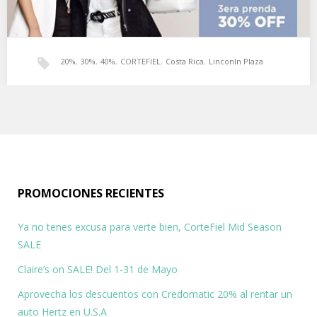
20%
,
30%
,
40%
,
CORTEFIEL
,
Costa Rica
,
Linconln Plaza
Ya no tenes excusa para verte bien, CorteFiel Mid
Season SALE
Aprovecha nuestros descuentos de temporada. Oferta valida
hasta el 31 de Mayo . Te ofrecemos descuentos…
PROMOCIONES RECIENTES
Ya no tenes excusa para verte bien, CorteFiel Mid Season
SALE
Claire’s on SALE! Del 1-31 de Mayo
Aprovecha los descuentos con Credomatic 20% al rentar un
auto Hertz en U.S.A