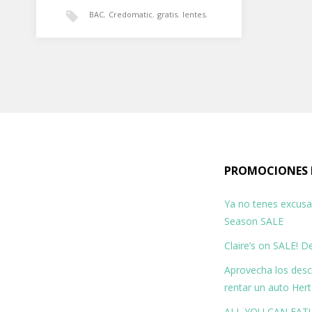
BAC
,
Credomatic
,
gratis
,
lentes
,
optica
,
promocion
,
Santa Ana
Optica Veo Promocion
segundo par de LENTES
GRATIS
Al pagar con la roja o credomatic
PROMOCIONES 
obtienes el segundo par de lentes
GRATIS! Disfruta de…
Ya no tenes excusa 
Season SALE
Claire’s on SALE! 
Aprovecha los des
rentar un auto Hert
ALL YOU CAN EAT! 