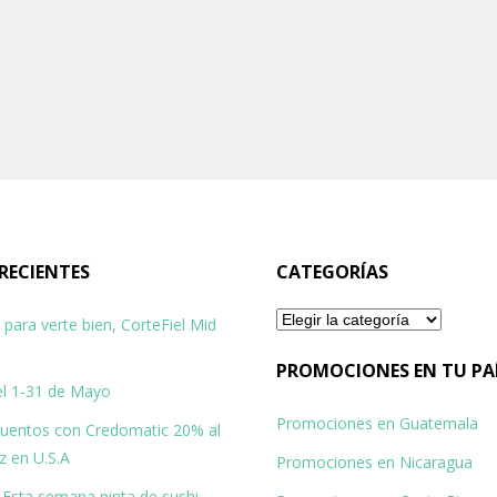
RECIENTES
CATEGORÍAS
Categorías
para verte bien, CorteFiel Mid
PROMOCIONES EN TU PA
Del 1-31 de Mayo
Promociones en Guatemala
cuentos con Credomatic 20% al
z en U.S.A
Promociones en Nicaragua
Esta semana pinta de sushi